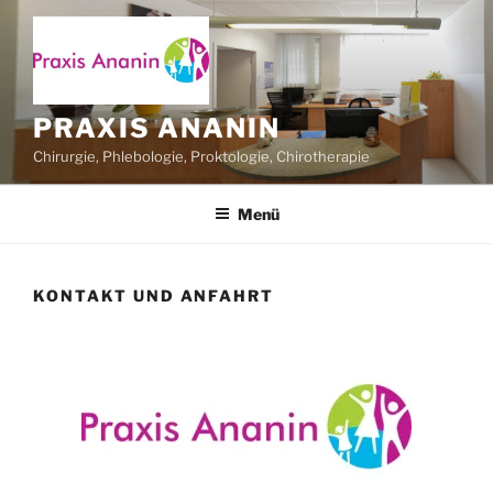
Zum
Inhalt
springen
PRAXIS ANANIN
Chirurgie, Phlebologie, Proktologie, Chirotherapie
Menü
KONTAKT UND ANFAHRT